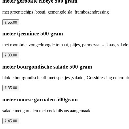
meter gerookte ribeye 500 gram
met groentechips ,bosui, gemengde sla ,frambozendressing
€ 55.00
meter tjeeminee 500 gram
met roombrie, zongedroogde tomaat, pitjes, parmezaanse kaas, salade
€ 30.00
meter bourgondische salade 500 gram
blokje bourgondische rib met spekjes ,salade , Gossidressing en crout
€ 35.00
meter noorse garnalen 500gram
salade met garnalen met cocktailsaus aangemaakt.
€ 45.00